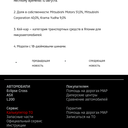
местному времени) 10 августа.
2. Доля в собственности: Mitsubishi Motors 51,0%, Mitsubishi
Corporation 40,0%, Krama Yudha 9,0%
3. Кей-кар — категория транспортных средств в Японии для
микроавтомобилей.
4. Модели с 18-дюймовыми шинами.
предыдущая
следующая
новость
новость
АВТОМОБИЛИ
Покупателям
Eclipse Cross
Помощь на дорогах MAP
ASX
Дилерские центры
L200
Сравнение автомобилей
Сервис
Гарантия
Калькулятор ТО
Помощь на дорогах MAP
Запасные части
Записаться на ТО
Официальный сервис
Инструкции