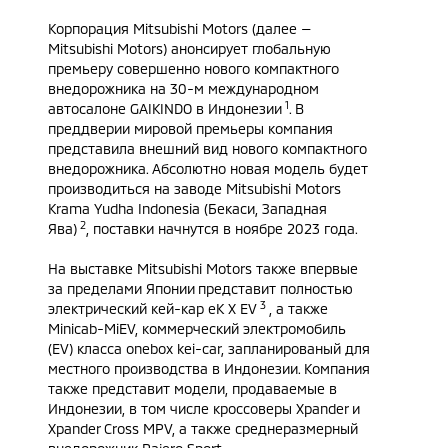
Корпорация Mitsubishi Motors (далее —
Mitsubishi Motors) анонсирует глобальную
премьеру совершенно нового компактного
внедорожника на 30-м международном
1
автосалоне GAIKINDO в Индонезии
. В
преддверии мировой премьеры компания
представила внешний вид нового компактного
внедорожника. Абсолютно новая модель будет
производиться на заводе Mitsubishi Motors
Krama Yudha Indonesia (Бекаси, Западная
2
Ява)
, поставки начнутся в ноябре 2023 года.
На выставке Mitsubishi Motors также впервые
за пределами Японии представит полностью
3
электрический кей-кар eK X EV
, а также
Minicab-MiEV, коммерческий электромобиль
(EV) класса onebox kei-car, запланированый для
местного производства в Индонезии. Компания
также представит модели, продаваемые в
Индонезии, в том числе кроссоверы Xpander и
Xpander Cross MPV, а также среднеразмерный