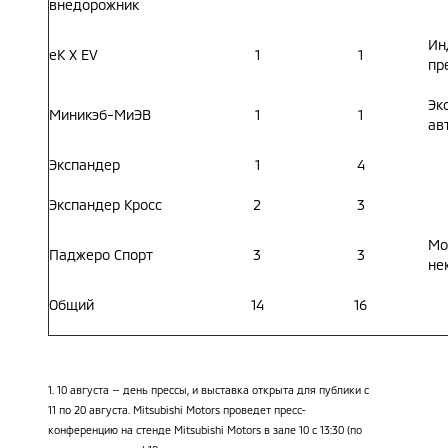
внедорожник
Ин
eK X EV
1
1
пр
Эк
Миникэб-МиЭВ
1
1
ав
Экспандер
1
4
Экспандер Кросс
2
3
Mo
Паджеро Спорт
3
3
не
Общий
14
16
1. 10 августа — день прессы, и выставка открыта для публики с
11 по 20 августа. Mitsubishi Motors проведет пресс-
конференцию на стенде Mitsubishi Motors в зале 10 с 13:30 (по