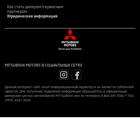
Как стать дилером/сервисным
партнером
Юридическая информация
MITSUBISHI MOTORS В СОЦИАЛЬНЫХ СЕТЯХ
Данный интернет-сайт носит информационный характер и не является публичной
офертой. Для получения подробной информации обращайтесь в официальные
дилерские центры автомобилей MITSUBISHI или по телефону 8 800 070 7000. © ТОО
«ММС Каз». 2026.