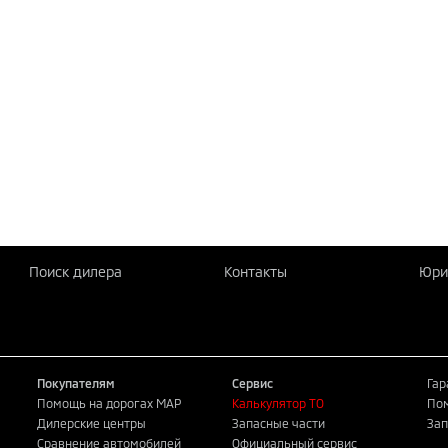
Поиск дилера
Контакты
Юри
Покупателям
Сервис
Гар
Помощь на дорогах MAP
Калькулятор ТО
Пом
Дилерские центры
Запасные части
Зап
Сравнение автомобилей
Официальный сервис