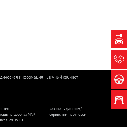
дическая информация
Личный кабинет
антия
Как стать дилером/
ощь на дорогах MAP
сервисным партнером
исаться на ТО