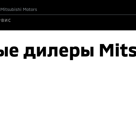
itsubishi Motors
РВИС
е дилеры Mits