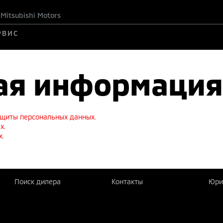
itsubishi Motors
РВИС
ая информация
защиты персональных данных.
х.
х.
Поиск дилера
Контакты
Юри