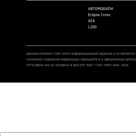
АВТОМОБИЛИ
Eclipse Cross
ASX
L200
Данный интернет-сайт носит информационный характер и не является 
получения подробной информации обращайтесь в официальные дилерс
MITSUBISHI или по телефону 8 800 070 7000. © ТОО «ММС Каз». 2026.