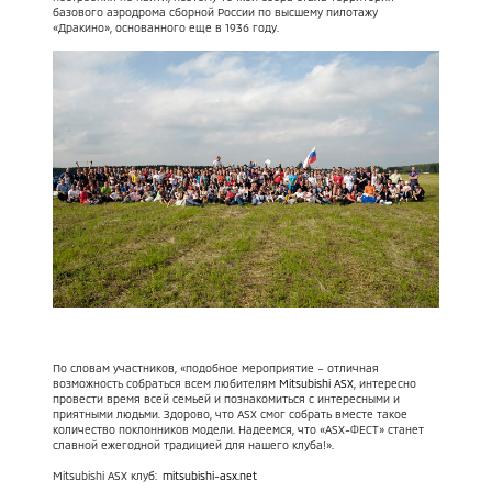
базового аэродрома сборной России по высшему пилотажу
«Дракино», основанного еще в 1936 году.
По словам участников, «подобное мероприятие – отличная
возможность собраться всем любителям
Mitsubishi ASX
, интересно
провести время всей семьей и познакомиться с интересными и
приятными людьми. Здорово, что ASX смог собрать вместе такое
количество поклонников модели. Надеемся, что «ASX-ФЕСТ» станет
славной ежегодной традицией для нашего клуба!».
Mitsubishi ASX клуб:
mitsubishi-asx.net