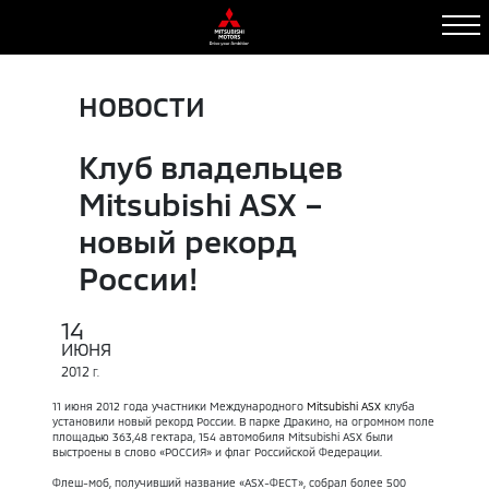
НОВОСТИ
Клуб владельцев
Mitsubishi ASX –
новый рекорд
России!
14
ИЮНЯ
2012
Г.
11 июня 2012 года участники Международного
Mitsubishi ASX
клуба
установили новый рекорд России. В парке Дракино, на огромном поле
площадью 363,48 гектара, 154 автомобиля Mitsubishi ASX были
выстроены в слово «РОССИЯ» и флаг Российской Федерации.
Флеш-моб, получивший название «ASX-ФЕСТ», собрал более 500