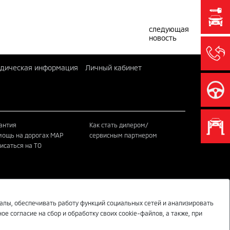
следующая
новость
дическая информация
Личный кабинет
антия
Как стать дилером/
ощь на дорогах MAP
сервисным партнером
исаться на ТО
MITSUBISHI MOTORS В СОЦИАЛЬНЫХ СЕТЯХ
алы, обеспечивать работу функций социальных сетей и анализировать
е согласие на сбор и обработку своих cookie-файлов, а также, при