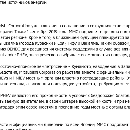
тве источников энергии.
bishi Corporation уже заключила соглашение о сотрудничестве с 
ерами. Также 1 сентября 2019 года MMC подпишет еще одно подо
этом регионе. Кроме того, в ближайшем будущем планируется з
 Окаяма (города Курасики и Соя), Гифу и Вакаяма. Таким образом,
ию DENDO для расширения системы поддержки в случае возникно
utlander PHEV, электрического гибрида с возможностью подзаря
осточно-японское землетрясение – Кумамото, наводнения в Запа
бедствия, Mitsubishi Corporation работала вместе с официальным
HEVs и i-MiEV местным органам власти в пострадавшие районы. Э
и персонала, а также для подзарядки устройств, требующих элек
PHEV являются его проходимость в условиях бездорожья благод
тываемую двигателем, в своей батарее высокой ёмкости и при не
агодаря этим особенностям в последние годы местные органы вл
асти и официальными дилерами по всей Японии, MMC продолжит 