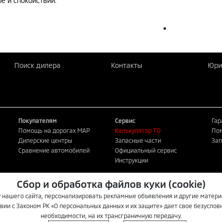
е и спокойствии.
Поиск дилера
Контакты
Юри
Покупателям
Сервис
Гар
Помощь на дорогах MAP
Калькулятор ТО
Пом
Дилерские центры
Запасные части
Зап
Сравнение автомобилей
Официальный сервис
Инструкции
Сбор и обработка файлов куки (cookie)
публичной офертой. Для
 нашего сайта, персонализировать рекламные объявления и другие матери
кие центры автомобилей
вии с Законом РК «О персональных данных и их защите» дает свое безусловно
необходимости, на их трансграничную передачу.