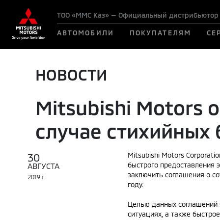
ТОО «ММС Каз» — Официальный дистрибьютор M
АВТОМОБИЛИ
ПОКУПАТЕЛЯМ
СЕ
НОВОСТИ
Mitsubishi Motors
случае стихийных 
30
Mitsubishi Motors Corpora
быстрого предоставления э
АВГУСТА
заключить соглашения о со
2019
Г.
году.
Целью данных соглашений 
ситуациях, а также быстрое