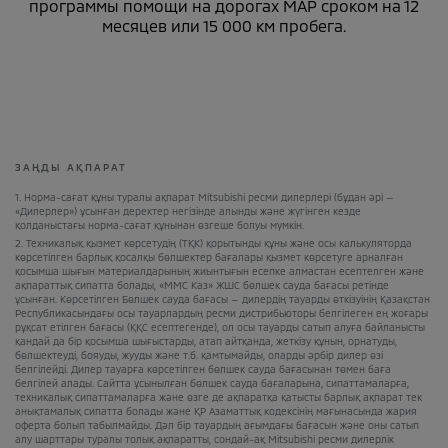
программы помощи на дорогах MAP сроком на 12
месяцев или 15 000 км пробега.
ЗАҢДЫ АҚПАРАТ
1. Норма-сағат құны туралы ақпарат Mitsubishi ресми дилерлері (бұдан әрі —
«Дилерлер») ұсынған деректер негізінде алынды және жүгінген кезде
қолданыстағы норма-сағат құнынан өзгеше болуы мүмкін.
2. Техникалық қызмет көрсетудің (ТҚК) қорытынды құны және осы калькуляторда
көрсетілген барлық қосалқы бөлшектер бағалары қызмет көрсетуге арналған
қосымша шығын материалдарының жиынтығын есепке алмастан есептелген және
ақпараттық сипатта болады, «ММС Каз» ЖШС бөлшек сауда бағасы ретінде
ұсынған. Көрсетілген Бөлшек сауда бағасы — дилердің тауарды өткізуінің Қазақстан
Республикасындағы осы тауарлардың ресми дистрибьюторы белгілеген ең жоғары
рұқсат етілген бағасы (ҚҚС есептегенде), ол осы тауарды сатып алуға байланысты
қандай да бір қосымша шығыстарды, атап айтқанда, жеткізу құнын, орнатуды,
бөлшектеуді, бояуды, жууды және т.б. қамтымайды, оларды әрбір дилер өзі
белгілейді. Дилер тауарға көрсетілген бөлшек сауда бағасынан төмен баға
белгілей алады. Сайтта ұсынылған бөлшек сауда бағаларына, сипаттамаларға,
техникалық сипаттамаларға және өзге де ақпаратқа қатысты барлық ақпарат тек
анықтамалық сипатта болады және ҚР Азаматтық кодексінің мағынасында жария
оферта болып табылмайды. Дәл бір тауардың ағымдағы бағасын және оны сатып
алу шарттары туралы толық ақпаратты, сондай-ақ Mitsubishi ресми дилерлік