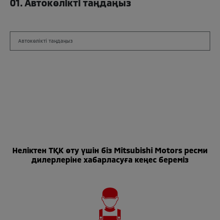
01. Автокөлікті таңдаңыз
Неліктен ТҚК өту үшін біз Mitsubishi Motors ресми
дилерлеріне хабарласуға кеңес береміз