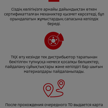
Сіздің көлігіңізге арнайы дайындықтан өткен
сертификатталған механиктер қызмет көрсетеді, бұл
орындалатын жұмыстардың сапасына кепілдік
береді.
ТҚК өту кезінде тек дистрибьютор тарапынан
бекітілген түпнұсқа немесе қосалқы бөлшектер,
пайдалану сұйықтықтары және кепілдігі бар шығын
материалдары пайдаланылады.
После прохождения очередного ТО выдается карта