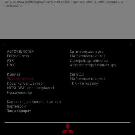
орталығында жұмыстардың құны мен тізбесі туралы егжей-тегжейлі ақпаратты
нақтылаңыз.
АВТОКӨЛІКТЕР
Сатып алушыларға
Eclipse Cross
MAP жолдағы көмек
ASX
Дилерлік орталықтар
L200
Автокөліктерді салыстыру
Қызмет
Кепілдік
ТҚК есептегіші
MAP жолдағы көмек
Қосалқы бөлшектер
ТҚК - ге жазылу
MITSUBISHI дилерлеріндегі
Нұсқаулықтар
Как стать дилером/сервисным
партнером
Заңи ақпарат