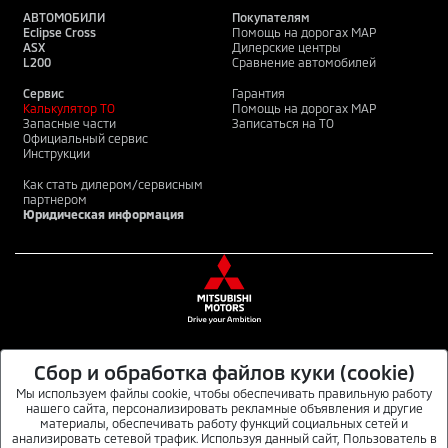
АВТОМОБИЛИ
Покупателям
Eclipse Cross
Помощь на дорогах MAP
ASX
Дилерские центры
L200
Сравнение автомобилей
Сервис
Гарантия
Калькулятор ТО
Помощь на дорогах MAP
Запасные части
Записаться на ТО
Официальный сервис
Инструкции
Как стать дилером/сервисным
партнером
Юридическая информация
Сбор и обработка файлов куки (cookie)
MITSUBISHI MOTORS В СОЦИАЛЬНЫХ СЕТЯХ
Мы используем файлы cookie, чтобы обеспечивать правильную работу
нашего сайта, персонализировать рекламные объявления и другие
материалы, обеспечивать работу функций социальных сетей и
анализировать сетевой трафик. Используя данный сайт, Пользователь в
Данный интернет-сайт носит информационный характер и не является публичной