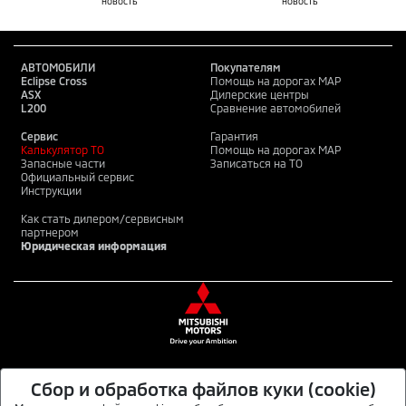
новость
новость
АВТОМОБИЛИ
Покупателям
Eclipse Cross
Помощь на дорогах MAP
ASX
Дилерские центры
L200
Сравнение автомобилей
Сервис
Гарантия
Калькулятор ТО
Помощь на дорогах MAP
Запасные части
Записаться на ТО
Официальный сервис
Инструкции
Как стать дилером/сервисным
партнером
Юридическая информация
Сбор и обработка файлов куки (cookie)
MITSUBISHI MOTORS В СОЦИАЛЬНЫХ СЕТЯХ