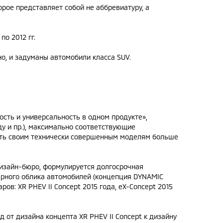
орое представляет собой не аббревиатуру, а
по 2012 гг.
о, и задуманы автомобили класса SUV.
сть и универсальность в одном продукте»,
у и пр.), максимально соответствующие
дать своим технически совершенным моделям больше
дизайн-бюро, формулируется долгосрочная
терного облика автомобилей (концепция DYNAMIC
в: XR PHEV II Concept 2015 года, eX-Concept 2015
 от дизайна концепта XR PHEV II Concept к дизайну