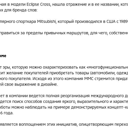
я в модели Eclipse Cross, нашла отражение и в ее названии, кот
х для бренда слов:
лярного спорткара Mitsubishi, который производился в США с 1989 
тправиться за пределы привычных маршрутов, для чего, собственн
рме
 эры, которую можно охарактеризовать как «многофункционально
ит желание покупателей приобретать товары (автомобили, одежд
ного покупателя. Исходя из этого компания ММС стремится при
й свое выражение в дизайне.
лет в компании ведется полная реорганизация международного 
едется поиск способов создания яркого, выразительного и харак
работы можно наблюдать на примере демонстрируемых концепт-каро
6 года.
s является воплощением этих инициатив, олицетворяющим переход