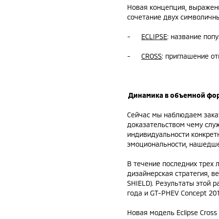
Новая концепция, выраженна
сочетание двух символичны
-
ECLIPSE
: название попу
-
CROSS
: приглашение о
Динамика в объемной фо
Сейчас мы наблюдаем закат
доказательством чему служ
индивидуальности конкрет
эмоциональности, нашедше
В течение последних трех 
дизайнерская стратегия, в
SHIELD). Результаты этой 
года и GT-PHEV Concept 201
Новая модель Eclipse Cros