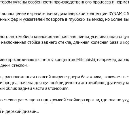
отором учтены особенности производственного процесса и норма
е воплощение выразительной дизайнерской концепции DYNAMIC S
ных фар и указателей поворота в глубоких выемках, но более 
льного автомобиля клиновидная поясная линия, усиливающая ощу
 наклоненная стойка заднего стекла, длинная колесная база и ко
тливо прослеживаются черты концептов Mitsubishi, например, ха
адним стеклом.
ров, расположенная по всей ширине двери багажника, включает в 
 и предназначена для лучшей видимости автомобиля другими уч
ый облик задней части автомобиля.
его стекла размещена под кромкой спойлера крыши, где она не ух
и дерзкий дизайн...