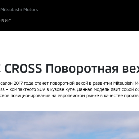
itsubishi Motors
РВИС
E CROSS Поворотная ве
лон 2017 года станет поворотной вехой в развитии Mitsubishi Mo
oss – компактного SUV в кузове купе. Данная модель явит собой 
т свое позиционирование на европейском рынке в качестве прои