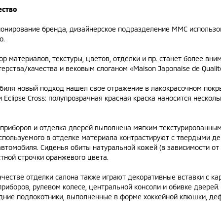
ество
онирование бренда, дизайнерское подразделение ММС использов
о.
бор материалов, текстуры, цветов, отделки и пр. станет более в
ерства/качества и вековым слоганом «Maison Japonaise de Qualit
биля новый подход нашел свое отражение в лакокрасочном покр
 Eclipse Cross: полупрозрачная красная краска наносится нескол
 приборов и отделка дверей выполнена мягким текстурированны
спользуемого в отделке материала контрастируют с твердыми де
втомобиля. Сиденья обиты натуральной кожей (в зависимости от
тной строчки оранжевого цвета.
ачестве отделки салона также играют декоративные вставки с к
риборов, рулевом колесе, центральной консоли и обивке дверей.
едние подлокотники, выполненные в форме хоккейной клюшки, де