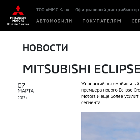
ТОО «ММС Каз» — Официальный дистрибьютор M
АВТОМОБИЛИ
ПОКУПАТЕЛЯМ
СЕ
НОВОСТИ
MITSUBISHI ECLIPS
07
Женевский автомобильный са
премьера нового Eclipse Cr
МАРТА
Motors и еще более усили
2017
Г.
сегмента.