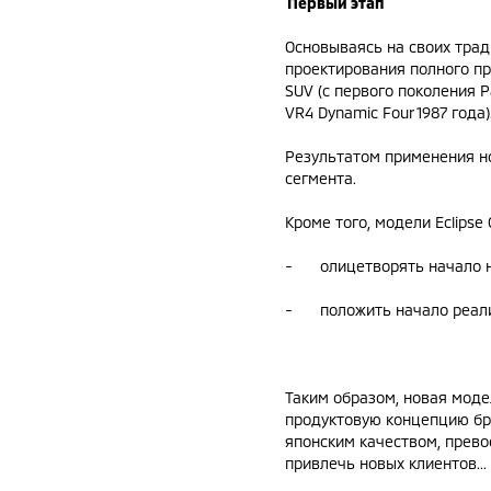
Первый этап
Основываясь на своих тра
проектирования полного пр
SUV (с первого поколения 
VR4 Dynamic Four 1987 года)
Результатом применения но
сегмента.
Кроме того, модели Eclips
- олицетворять начало но
- положить начало реализ
Таким образом, новая модел
продуктовую концепцию бре
японским качеством, прев
привлечь новых клиентов...