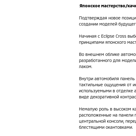
Японское мастерство/кач
Подтверждая новое позици
создании моделей будущег
Начиная с Eclipse Cross вы
принципами японского маст
Во внешнем облике автомо
разработанного для модели
лаком.
Внутри автомобиля панель
тактильные ощущения от и
используемыми в отделке а
виде декоративной контрас
Немалую роль в высоком к
расположенные на панели п
центральной консоли, пер
блестящими окантовками.