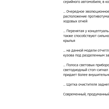
серийного автомобиля, в к
... Очередное эволюционно
расположение противотуман
ходовых огней
... Перенятая у концептуа
также способствуют сильно
крылья
... на данной модели отче
кузова под разделенным з
... Полоса световых прибо
светодиодный стоп-сигнал
придает более внушительн
... Щетка очистителя задн
Современный, продуманный 