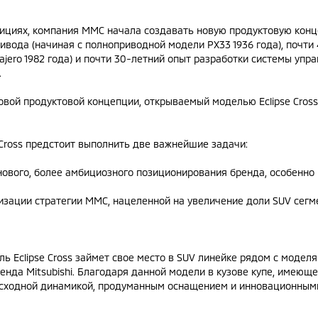
дициях, компания MMC начала создавать новую продуктовую конц
ивода (начиная с полноприводной модели PX33 1936 года), почти
Pajero 1982 года) и почти 30-летний опыт разработки системы уп
.
вой продуктовой концепции, открываемый моделью Eclipse Cross
e Cross предстоит выполнить две важнейшие задачи:
вого, более амбициозного позиционирования бренда, особенно 
ации стратегии ММС, нацеленной на увеличение доли SUV сегме
ь Eclipse Cross займет свое место в SUV линейке рядом с моделя
нда Mitsubishi. Благодаря данной модели в кузове купе, имею
осходной динамикой, продуманным оснащением и инновационными 