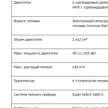
Двигатель
4-цилиндровый дизе
4N15 с турбонаддуво
Впрыск топлива
Электронный непосре
топлива Common Rail
3
Объем двигателя
2 442 см
Макс. мощность двигателя
181 л.с./133 кВт
Макс. крутящий момент
430 Н·м
Трансмиссия
6-ступенчатая механ
Система полного привода
Super Select 4WD-II