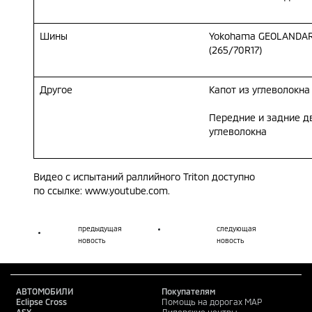
Шины
Yokohama GEOLANDAR
(265/70R17)
Другое
Капот из углеволокна
Передние и задние д
углеволокна
Видео с испытаний раллийного Triton доступно
по ссылке:
www.youtube.com
.
предыдущая
следующая
новость
новость
АВТОМОБИЛИ
Покупателям
Eclipse Cross
Помощь на дорогах MAP