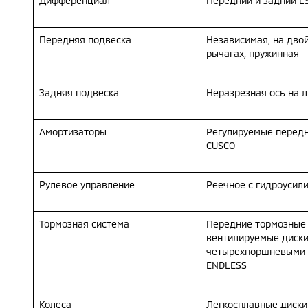
Дифференциал
Передний и задний L
Передняя подвеска
Независимая, на дво
рычагах, пружинная
Задняя подвеска
Неразрезная ось на 
Амортизаторы
Регулируемые передн
CUSCO
Рулевое управление
Реечное с гидроусил
Тормозная система
Передние тормозные 
вентилируемые диски
четырехпоршневыми 
ENDLESS
Колеса
Легкосплавные диски 