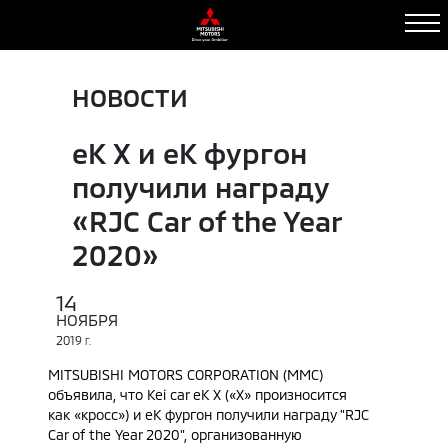
НОВОСТИ
eK X и eK фургон
получили награду
«RJC Car of the Year
2020»
14
НОЯБРЯ
2019
Г.
MITSUBISHI MOTORS CORPORATION (MMC)
объявила, что Kei car eK X («Х» произносится
как «кросс») и eK фургон получили награду "RJC
Car of the Year 2020", организованную