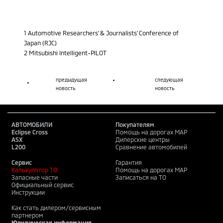
1 Automotive Researchers' & Journalists' Conference of
Japan (RJC)
2 Mitsubishi Intelligent-PILOT
предыдущая
следующая
новость
новость
АВТОМОБИЛИ
Покупателям
Eclipse Cross
Помощь на дорогах MAP
ASX
Дилерские центры
L200
Сравнение автомобилей
Сервис
Гарантия
Калькулятор ТО
Помощь на дорогах MAP
Запасные части
Записаться на ТО
Официальный сервис
Инструкции
Как стать дилером/сервисным
партнером
Юридическая информация