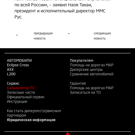
по всей России», - заявил Наоя Такаи,
президент и исполнительный директор ММС
Рус.
предыдущая
следующая
новость
новость
АВТОМОБИЛИ
Покупателям
Eclipse Cross
Помощь на дорогах MAP
ASX
Дилерские центры
L200
Сравнение автомобилей
Сервис
Гарантия
Калькулятор ТО
Помощь на дорогах MAP
Запасные части
Записаться на ТО
Официальный сервис
Инструкции
Как стать дилером/сервисным
партнером
Юридическая информация