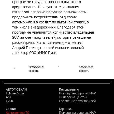
программе государственного льготного
кредитования. В результате, компания
Mitsubishi впервые получила возможность
предложить потребителям ряд своих
автомобилей в кредит по льготной ставке, в
том числе внедорожники. Благодаря этой
программе увеличится количество владельцев
SUV, за счет покупателей, которые раньше не
рассматривали этот сегмент», - отметил
Андрей Панков, главный исполнительный
директор ООО «ММС Рус».
предыдущая
следующая
новость
новость
АВТОМОБИЛИ
Покупателям
Eclipse Cross
Помощь на дорогах MAP
ASX
Дилерские центры
L200
Сравнение автомобилей
Сервис
Гарантия
Калькулятор ТО
Помощь на дорогах MAP