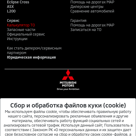
Eclipse Cross
Помощь на дорогах MAP
ASX
Дилерские центры
L200
Сравнение автомобилей
Сервис
Гарантия
Калькулятор ТО
Помощь на дорогах MAP
Запасные части
Записаться на ТО
Официальный сервис
Инструкции
Как стать дилером/сервисным
партнером
Юридическая информация
Сбор и обработка файлов куки (cookie)
MITSUBISHI MOTORS В СОЦИАЛЬНЫХ СЕТЯХ
Мы используем файлы cookie, чтобы обеспечивать правильную работу
нашего сайта, персонализировать рекламные объявления и другие
материалы, обеспечивать работу функций социальных сетей и
анализировать сетевой трафик. Используя данный сайт, Пользователь в
Данный интернет-сайт носит информационный характер и не является публичной
соответствии с Законом РК «О персональных данных и их защите» дает
офертой. Для получения подробной информации обращайтесь в официальные
свое безусловное согласие на сбор и обработку своих cookie-файлов, а
дилерские центры автомобилей MITSUBISHI или по телефону 8 800 070 7000. © ТОО