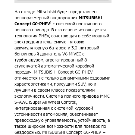
На стенде Mitsubishi будет представлен
полноразмерный внедорожник
MITSUBISHI
1
Concept GC-PHEV
с системой постоянного
полного привода. В его основе используется
технология PHEV, сочетающая в себе мощный
электродвигатель, емкую тяговую
аккумуляторную батарею и 3,0-литровый
бензиновый двигатель V6 MIVEC с
турбонадувом, агрегатированный 8-
ступенчатой автоматической коробкой
передач. MITSUBISHI Concept GC-PHEV
отличается не только динамичными ездовыми
характеристиками, присущими SUV, но и
лучшими в своем классе показателями
экологичности. Система полного привода MMC
S-AWC (Super All Wheel Control),
интегрированная с системой курсовой
устойчивости автомобиля, обеспечивает
превосходную управляемость, устойчивость, а
также широкие возможности для поездок по
бездорожью. MITSUBISHI Concept GC-PHEV —