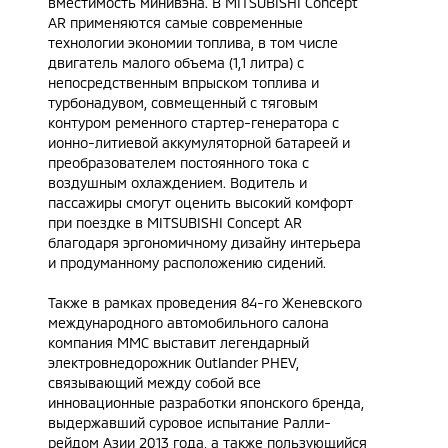
вместимость минивэна. В MITSUBISHI Concept
AR применяются самые современные
технологии экономии топлива, в том числе
двигатель малого объема (1,1 литра) с
непосредственным впрыском топлива и
турбонадувом, совмещенный с тяговым
контуром ременного стартер-генератора с
ионно-литиевой аккумуляторной батареей и
преобразователем постоянного тока с
воздушным охлаждением. Водитель и
пассажиры смогут оценить высокий комфорт
при поездке в MITSUBISHI Concept AR
благодаря эргономичному дизайну интерьера
и продуманному расположению сидений.
Также в рамках проведения 84-го Женевского
международного автомобильного салона
компания ММС выставит легендарный
электровнедорожник Outlander PHEV,
связывающий между собой все
инновационные разработки японского бренда,
выдержавший суровое испытание Ралли-
рейдом Азии 2013 года, а также пользующийся